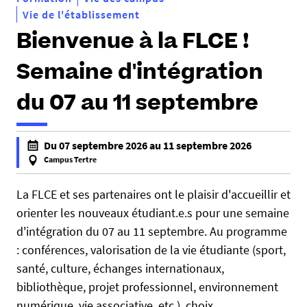
Vie de l'établissement
Bienvenue à la FLCE !
Semaine d'intégration
du 07 au 11 septembre
h
Du 07 septembre 2026 au 11 septembre 2026
t
Campus Tertre
t
f
p
a
La FLCE et ses partenaires ont le plaisir d'accueillir et
s
l
orienter les nouveaux étudiant.e.s pour une semaine
:
s
d'intégration du 07 au 11 septembre. Au programme
/
e
: conférences, valorisation de la vie étudiante (sport,
/
f
santé, culture, échanges internationaux,
f
a
bibliothèque, projet professionnel, environnement
l
l
c
numérique, vie associative, etc.), choix
s