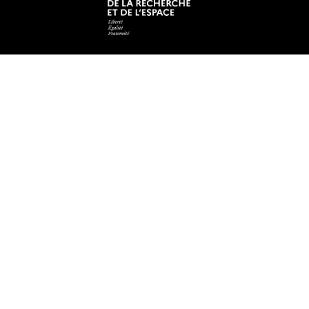
Mentions légales
Crédits et aspects légaux
Accessibilité
Cookies
Adresse
Site du Tertre, à Nantes
Faculté des langues et cultures étrangères (FLCE)
Chemin la Censive du Tertre
BP 81227
44312 Nantes Cedex 3 FRANCE
Campus de La Roche-sur-Yon
221 rue Hubert Cailler
CS 50020