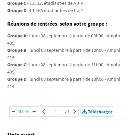
e
Groupe C
- L1 LEA étudiant·es de A à K
d
Groupe D
- L1 LEA étudiant·es de L à Z
i
a
Réunions de rentrées selon votre groupe :
s
Groupe A
: lundi 08 septembre à partir de 09h00 - Amphi
/
405
p
Groupe B
: lundi 08 septembre à partir de 10h00 - Amphi
h
414
o
Groupe C
: lundi 08 septembre à partir de 11h00 - Amphi
t
405
o
Groupe D
: lundi 08 septembre à partir de 13h00 - Amphi
/
414
b
i
e
n
/
1
Télécharger
100 %
v
e
n
Mais aussi...