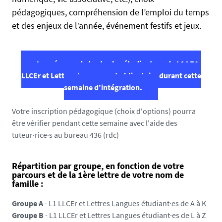
e
e
pédagogiques, compréhension de l’emploi du temps
.
et des enjeux de l’année, événement festifs et jeux.
u
n
i
La présence de toutes les étudiant·e·s de L1 LEA,
v
LLCEr et Lettres-Langues est obligatoire durant cette
-
semaine d'intégration.
n
a
Votre inscription pédagogique (choix d'options) pourra
n
être vérifier pendant cette semaine avec l'aide des
t
tuteur·rice·s au bureau 436 (rdc)
e
s
.
Répartition par groupe, en fonction de votre
parcours et de la 1ère lettre de votre nom de
f
famille :
r
/
Groupe A
- L1 LLCEr et Lettres Langues étudiant·es de A à K
m
Groupe B
- L1 LLCEr et Lettres Langues étudiant·es de L à Z