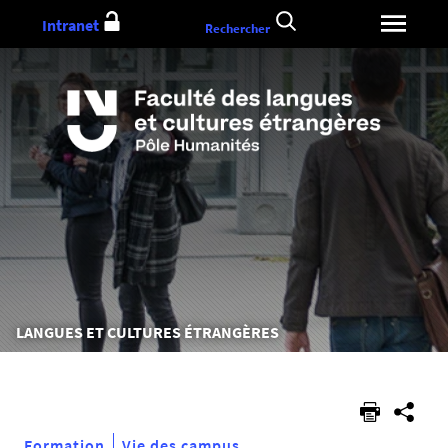
Aller
Intranet
Rechercher
au
contenu
Vous
LANGUES ET CULTURES ÉTRANGÈRES
êtes
ici :
Formation
Vie des campus