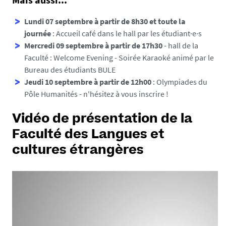
u
e
Lundi 07 septembre à partir de 8h30 et toute la
-
journée
: Accueil café dans le hall par les étudiant·e·s
s
Mercredi 09 septembre à partir de 17h30
- hall de la
e
Faculté : Welcome Evening - Soirée Karaoké animé par le
m
Bureau des étudiants BULE
a
Jeudi 10 septembre à partir de 12h00
: Olympiades du
i
Pôle Humanités -
n'hésitez à vous inscrire !
n
e
Vidéo de présentation de la
-
Faculté des Langues et
d
cultures étrangères
-
i
n
t
e
g
r