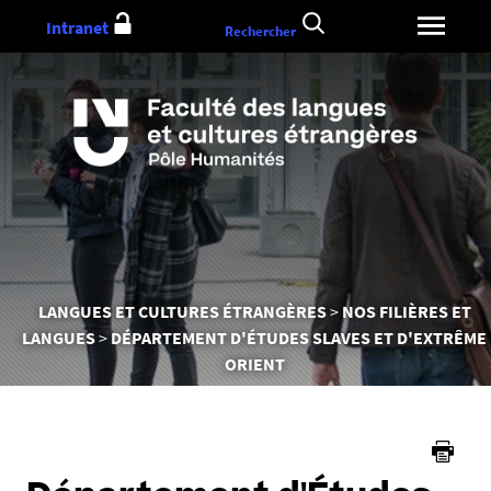
Aller
Intranet
Rechercher
au
contenu
Vous
LANGUES ET CULTURES ÉTRANGÈRES
NOS FILIÈRES ET
êtes
LANGUES
DÉPARTEMENT D'ÉTUDES SLAVES ET D'EXTRÊME
ici :
ORIENT