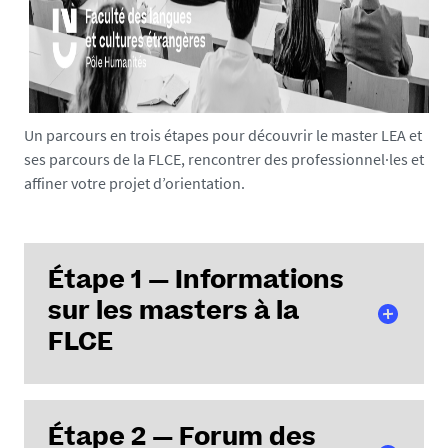
Un parcours en trois étapes pour découvrir le master LEA et
ses parcours de la FLCE, rencontrer des professionnel·les et
affiner votre projet d’orientation.
Étape 1 — Informations
sur les masters à la
FLCE
Présentation synthétique des masters proposés :
Étape 2 — Forum des
objectifs, débouchés, modalités d’admission. Chaque