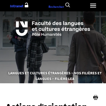
Aller
Intranet
Rechercher
au
contenu
Vous
LANGUES ET CULTURES ÉTRANGÈRES
NOS FILIÈRES ET
êtes
LANGUES
FILIÈRE LEA
ici :