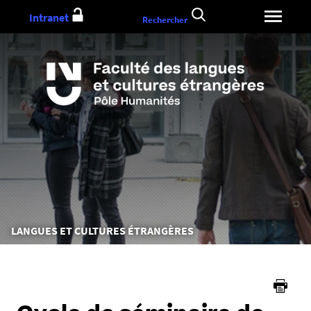
Aller
Intranet
Rechercher
au
contenu
Vous
LANGUES ET CULTURES ÉTRANGÈRES
êtes
ici :