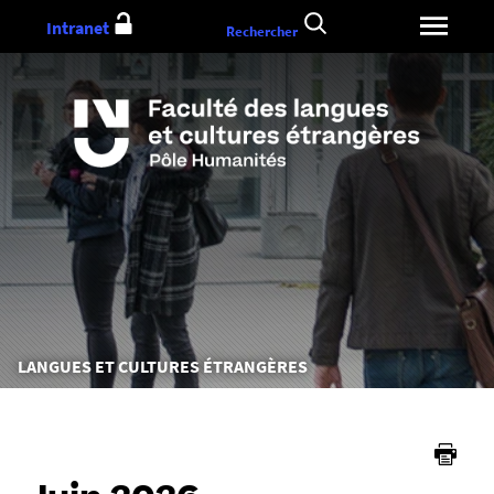
Aller
Intranet
Rechercher
au
contenu
Vous
LANGUES ET CULTURES ÉTRANGÈRES
êtes
ici :