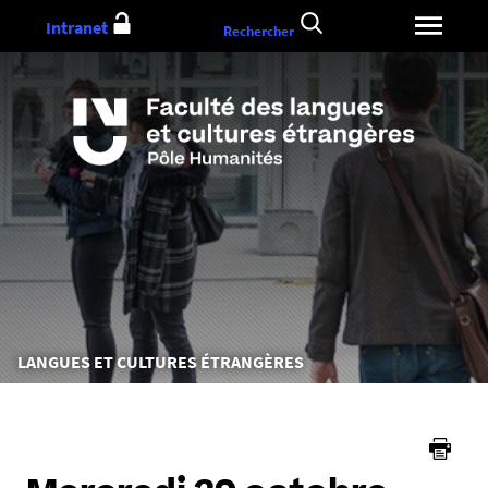
Aller
Intranet
Rechercher
au
contenu
Vous
LANGUES ET CULTURES ÉTRANGÈRES
êtes
ici :