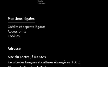
Mentions légales
Crédits et aspects légaux
Accessibilité
Cookies
Adresse
Site du Tertre, à Nantes
Faculté des langues et cultures étrangères (FLCE)
Chemin la Censive du Tertre
BP 81227
44312 Nantes Cedex 3 FRANCE
Campus de La Roche-sur-Yon
221 rue Hubert Cailler
CS 50020
85035 La Roche-sur-Yon cedex