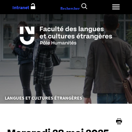
Aller
Intranet
Rechercher
au
contenu
Vous
LANGUES ET CULTURES ÉTRANGÈRES
êtes
ici :