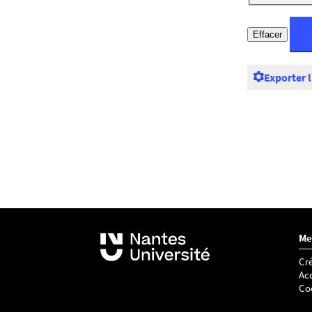
Exporter 
Me
Cré
Acc
Co