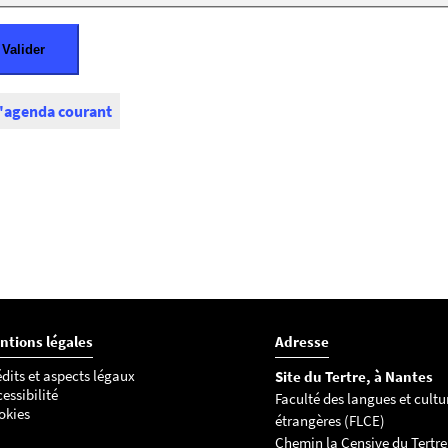
l'agenda courant
ntions légales
Adresse
dits et aspects légaux
Site du Tertre, à Nantes
essibilité
Faculté des langues et cultu
okies
étrangères (FLCE)
Chemin la Censive du Tertre