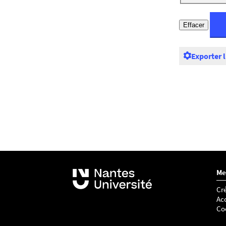
Exporter 
Me
Cré
Acc
Co