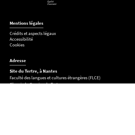
Mentions légales
Crédits et aspects légaux
Accessibilité
Cookies
Adresse
Site du Tertre, à Nantes
Faculté des langues et cultures étrangères (FLCE)
Chemin la Censive du Tertre
BP 81227
44312 Nantes Cedex 3 FRANCE
Campus de La Roche-sur-Yon
221 rue Hubert Cailler
CS 50020
85035 La Roche-sur-Yon cedex