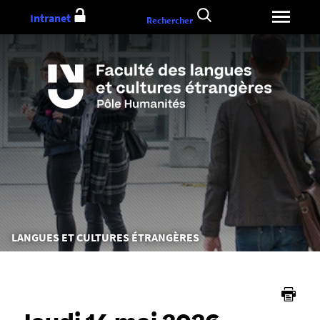
Aller
Intranet
Rechercher
au
contenu
Vous
LANGUES ET CULTURES ÉTRANGÈRES
êtes
ici :