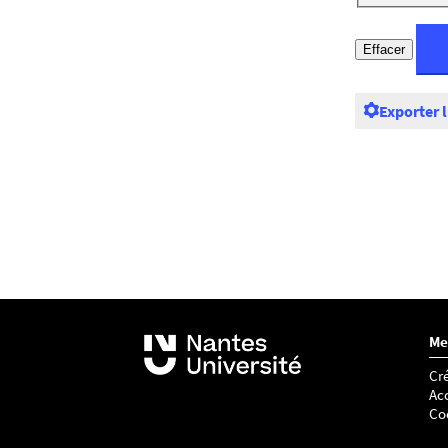
Exporter 
Me
Cré
Acc
Co