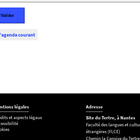
l'agenda courant
ntions légales
Adresse
dits et aspects légaux
Site du Tertre, à Nantes
essibilité
Faculté des langues et cultu
okies
étrangères (FLCE)
Chemin la Censive du Tertre