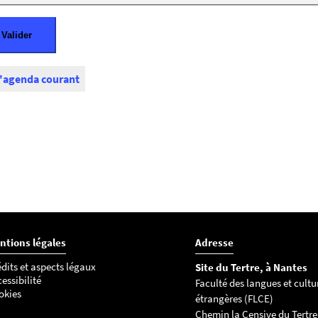
l'agenda courant
ntions légales
Adresse
dits et aspects légaux
Site du Tertre, à Nantes
essibilité
Faculté des langues et cultu
okies
étrangères (FLCE)
Chemin la Censive du Tertre