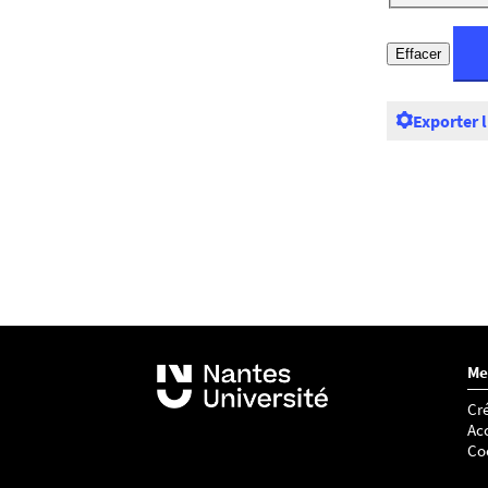
Exporter 
Me
Cré
Acc
Co