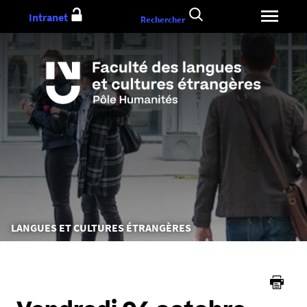
Aller
Intranet
Rechercher
au
contenu
Vous
LANGUES ET CULTURES ÉTRANGÈRES
êtes
ici :