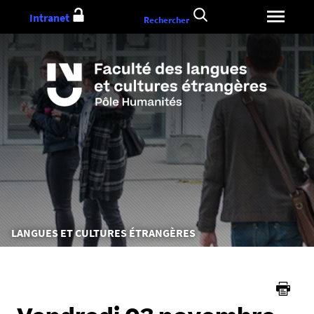
Aller
Intranet
Rechercher
au
contenu
Vous
LANGUES ET CULTURES ÉTRANGÈRES
êtes
ici :