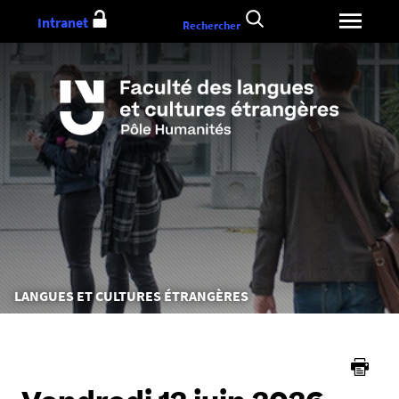
Aller
Intranet
Rechercher
au
contenu
Vous
LANGUES ET CULTURES ÉTRANGÈRES
êtes
ici :