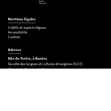
Mentions légales
Crédits et aspects légaux
Accessibilité
Cookies
Adresse
Site du Tertre, à Nantes
Faculté des langues et cultures étrangères (FLCE)
Chemin la Censive du Tertre
BP 81227
44312 Nantes Cedex 3 FRANCE
Campus de La Roche-sur-Yon
221 rue Hubert Cailler
CS 50020
85035 La Roche-sur-Yon cedex